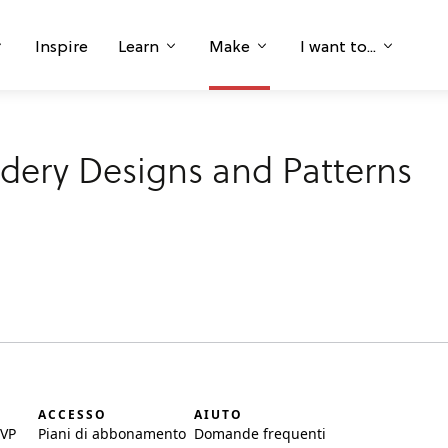
Inspire
Learn
Make
I want to...
dery Designs and Patterns
I
ACCESSO
AIUTO
SVP
Piani di abbonamento
Domande frequenti