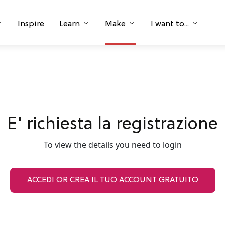
Inspire
Learn
Make
I want to...
E' richiesta la registrazione
To view the details you need to login
ACCEDI OR CREA IL TUO ACCOUNT GRATUITO