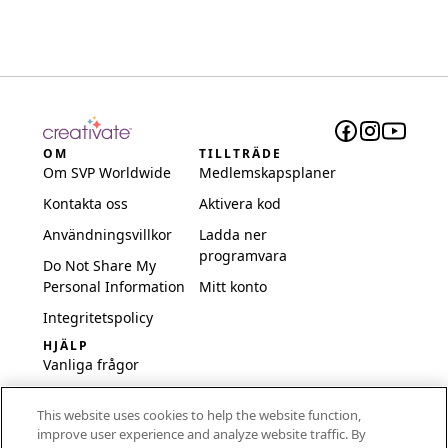
OM
TILLTRÄDE
Om SVP Worldwide
Medlemskapsplaner
Kontakta oss
Aktivera kod
Användningsvillkor
Ladda ner
programvara
Do Not Share My
Personal Information
Mitt konto
Integritetspolicy
HJÄLP
Vanliga frågor
Programvara och
This website uses cookies to help the website function,
inställningar
improve user experience and analyze website traffic. By
International