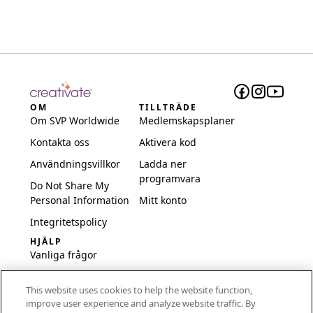
OM
TILLTRÄDE
Om SVP Worldwide
Medlemskapsplaner
Kontakta oss
Aktivera kod
Användningsvillkor
Ladda ner
programvara
Do Not Share My
Personal Information
Mitt konto
Integritetspolicy
HJÄLP
Vanliga frågor
Programvara och
This website uses cookies to help the website function,
inställningar
improve user experience and analyze website traffic. By
International