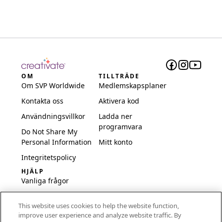
OM
TILLTRÄDE
Om SVP Worldwide
Medlemskapsplaner
Kontakta oss
Aktivera kod
Användningsvillkor
Ladda ner
programvara
Do Not Share My
Personal Information
Mitt konto
Integritetspolicy
HJÄLP
Vanliga frågor
Programvara och
This website uses cookies to help the website function,
inställningar
improve user experience and analyze website traffic. By
International