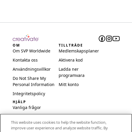
OM
TILLTRÄDE
Om SVP Worldwide
Medlemskapsplaner
Kontakta oss
Aktivera kod
Användningsvillkor
Ladda ner
programvara
Do Not Share My
Personal Information
Mitt konto
Integritetspolicy
HJÄLP
Vanliga frågor
Programvara och
This website uses cookies to help the website function,
inställningar
improve user experience and analyze website traffic. By
International