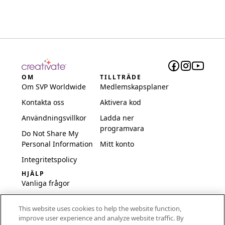
OM
TILLTRÄDE
Om SVP Worldwide
Medlemskapsplaner
Kontakta oss
Aktivera kod
Användningsvillkor
Ladda ner
programvara
Do Not Share My
Personal Information
Mitt konto
Integritetspolicy
HJÄLP
Vanliga frågor
Programvara och
This website uses cookies to help the website function,
inställningar
improve user experience and analyze website traffic. By
International