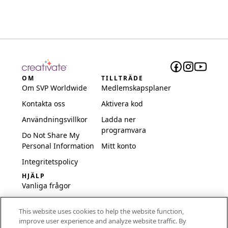
OM
TILLTRÄDE
Om SVP Worldwide
Medlemskapsplaner
Kontakta oss
Aktivera kod
Användningsvillkor
Ladda ner
programvara
Do Not Share My
Personal Information
Mitt konto
Integritetspolicy
HJÄLP
Vanliga frågor
Programvara och
This website uses cookies to help the website function,
inställningar
improve user experience and analyze website traffic. By
International