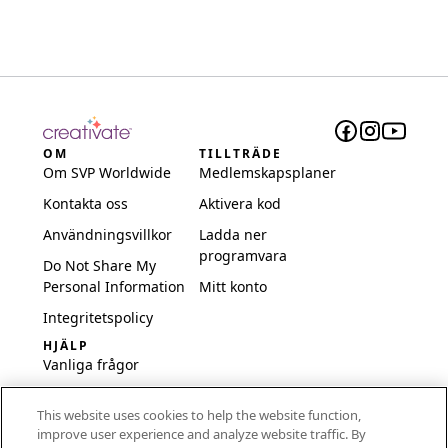
OM
TILLTRÄDE
Om SVP Worldwide
Medlemskapsplaner
Kontakta oss
Aktivera kod
Användningsvillkor
Ladda ner
programvara
Do Not Share My
Personal Information
Mitt konto
Integritetspolicy
HJÄLP
Vanliga frågor
Programvara och
This website uses cookies to help the website function,
inställningar
improve user experience and analyze website traffic. By
International