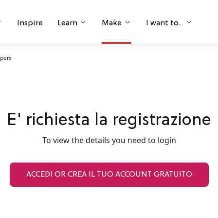
Inspire
Learn
Make
I want to...
pers
E' richiesta la registrazione
To view the details you need to login
ACCEDI OR CREA IL TUO ACCOUNT GRATUITO