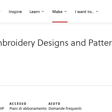
Inspire
Learn
Make
I want to...
broidery Designs and Patte
I
ACCESSO
AIUTO
SVP
Piani di abbonamento
Domande frequenti