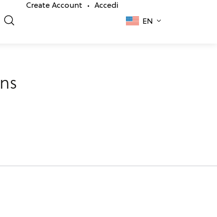
Create Account
Accedi
•
EN
rns