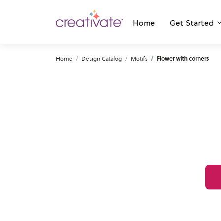
Home
Get Started
Home
Design Catalog
Motifs
Flower with corners