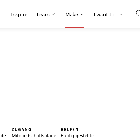
Inspire
Learn
Make
I want to...
ZUGANG
HELFEN
ide
Mitgliedschaftspläne
Häufig gestellte