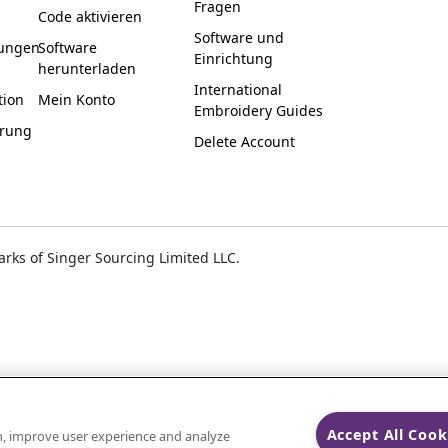
Fragen
Code aktivieren
Software und
ungen
Software
Einrichtung
herunterladen
International
tion
Mein Konto
Embroidery Guides
ärung
Delete Account
ks of Singer Sourcing Limited LLC.
Accept All Cook
on, improve user experience and analyze