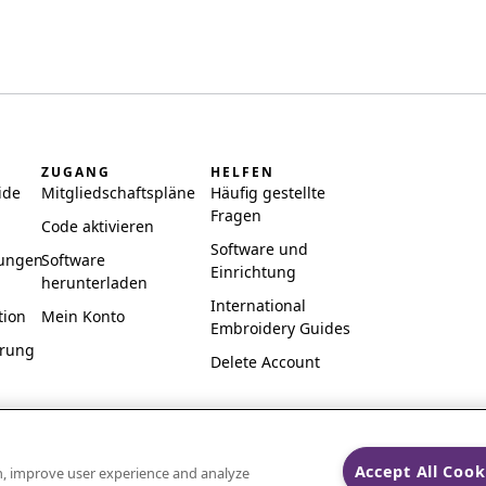
ZUGANG
HELFEN
ide
Mitgliedschaftspläne
Häufig gestellte
Fragen
Code aktivieren
Software und
ungen
Software
Einrichtung
herunterladen
International
tion
Mein Konto
Embroidery Guides
ärung
Delete Account
Accept All Cook
on, improve user experience and analyze