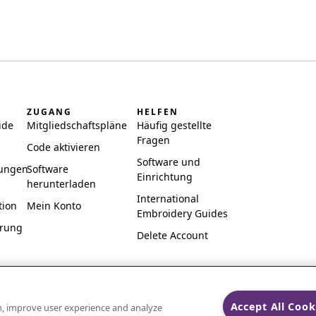
ZUGANG
HELFEN
ide
Mitgliedschaftspläne
Häufig gestellte
Fragen
Code aktivieren
Software und
ungen
Software
Einrichtung
herunterladen
International
tion
Mein Konto
Embroidery Guides
ärung
Delete Account
Accept All Cook
on, improve user experience and analyze