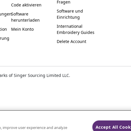
Fragen
Code aktivieren
Software und
ungen
Software
Einrichtung
herunterladen
International
tion
Mein Konto
Embroidery Guides
ärung
Delete Account
ks of Singer Sourcing Limited LLC.
Accept All Cook
on, improve user experience and analyze