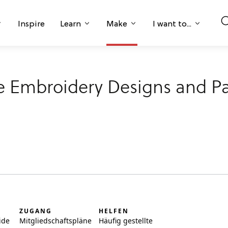
Inspire
Learn
Make
I want to...
 Embroidery Designs and Pa
ZUGANG
HELFEN
ide
Mitgliedschaftspläne
Häufig gestellte