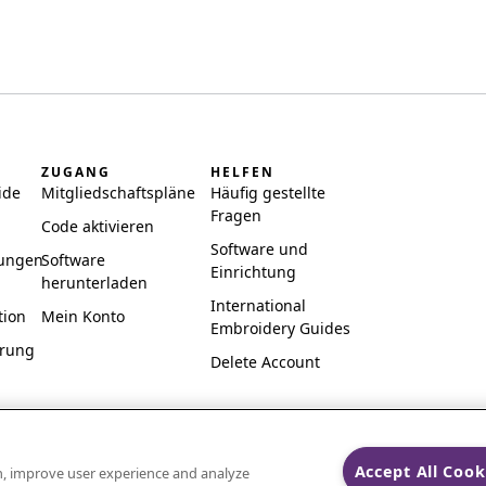
ZUGANG
HELFEN
ide
Mitgliedschaftspläne
Häufig gestellte
Fragen
Code aktivieren
Software und
ungen
Software
Einrichtung
herunterladen
International
tion
Mein Konto
Embroidery Guides
ärung
Delete Account
Accept All Cook
on, improve user experience and analyze