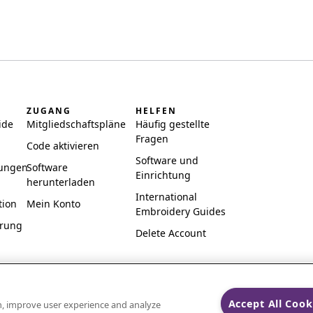
ZUGANG
HELFEN
ide
Mitgliedschaftspläne
Häufig gestellte
Fragen
Code aktivieren
Software und
ungen
Software
Einrichtung
herunterladen
International
tion
Mein Konto
Embroidery Guides
ärung
Delete Account
Accept All Cook
on, improve user experience and analyze