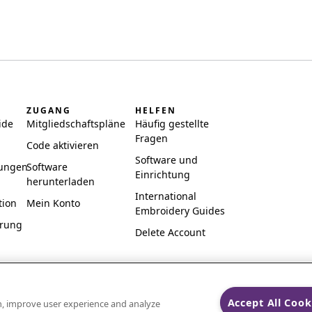
ZUGANG
HELFEN
ide
Mitgliedschaftspläne
Häufig gestellte
Fragen
Code aktivieren
Software und
ungen
Software
Einrichtung
herunterladen
International
tion
Mein Konto
Embroidery Guides
ärung
Delete Account
Accept All Cook
on, improve user experience and analyze