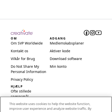
OM
ADGANG
Om SVP Worldwide
Medlemskabsplaner
Kontakt os
Aktiver kode
Vilkår for Brug
Download software
Do Not Share My
Min konto
Personal Information
Privacy Policy
HJÆLP
Ofte stillede
spørgsmål
This website uses cookies to help the website function,
Software og opsætning
improve user experience and analyze website traffic. By
International