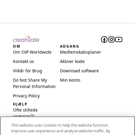
OM
ADGANG
Om SVP Worldwide
Medlemskabsplaner
Kontakt os
Aktiver kode
Vilkår for Brug
Download software
Do Not Share My
Min konto
Personal Information
Privacy Policy
HJÆLP
Ofte stillede
spørgsmål
This website uses cookies to help the website function,
Software og opsætning
improve user experience and analyze website traffic. By
International