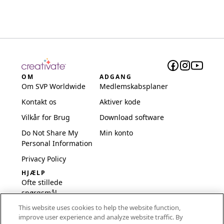
OM
ADGANG
Om SVP Worldwide
Medlemskabsplaner
Kontakt os
Aktiver kode
Vilkår for Brug
Download software
Do Not Share My
Min konto
Personal Information
Privacy Policy
HJÆLP
Ofte stillede
spørgsmål
This website uses cookies to help the website function,
Software og opsætning
improve user experience and analyze website traffic. By
International