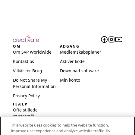
OM
ADGANG
Om SVP Worldwide
Medlemskabsplaner
Kontakt os
Aktiver kode
Vilkår for Brug
Download software
Do Not Share My
Min konto
Personal Information
Privacy Policy
HJÆLP
Ofte stillede
spørgsmål
This website uses cookies to help the website function,
Software og opsætning
improve user experience and analyze website traffic. By
International